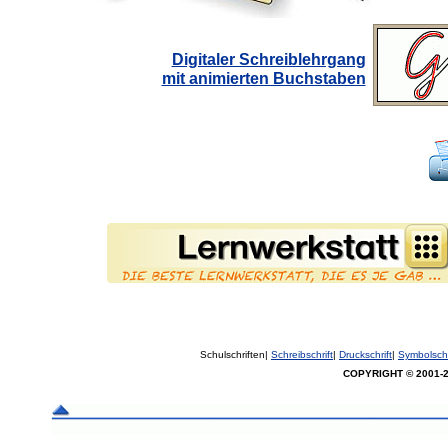
Digitaler Schreiblehrgang
mit animierten Buchstaben
Schulschriften|
Schreibschrift
|
Druckschrift
|
Symbolschr
COPYRIGHT © 2001